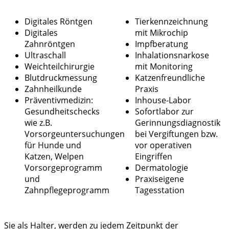
Digitales Röntgen
Tierkennzeichnung
Digitales
mit Mikrochip
Zahnröntgen
Impfberatung
Ultraschall
Inhalationsnarkose
Weichteilchirurgie
mit Monitoring
Blutdruckmessung
Katzenfreundliche
Zahnheilkunde
Praxis
Präventivmedizin:
Inhouse-Labor
Gesundheitschecks
Sofortlabor zur
wie z.B.
Gerinnungsdiagnostik
Vorsorgeuntersuchungen
bei Vergiftungen bzw.
für Hunde und
vor operativen
Katzen, Welpen
Eingriffen
Vorsorgeprogramm
Dermatologie
und
Praxiseigene
Zahnpflegeprogramm
Tagesstation
Sie als Halter, werden zu jedem Zeitpunkt der