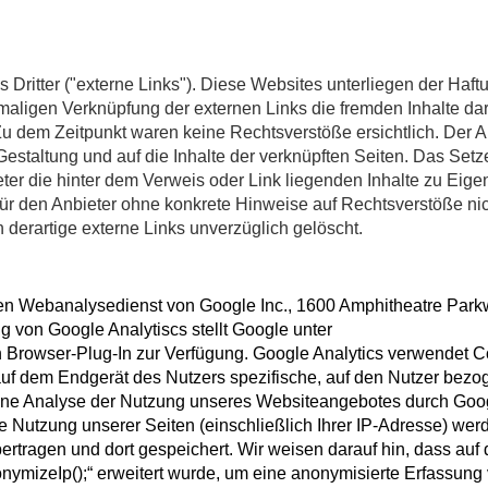
Dritter ("externe Links"). Diese Websites unterliegen der Haft
stmaligen Verknüpfung der externen Links die fremden Inhalte da
u dem Zeitpunkt waren keine Rechtsverstöße ersichtlich. Der A
e Gestaltung und auf die Inhalte der verknüpften Seiten. Das Set
eter die hinter dem Verweis oder Link liegenden Inhalte zu Eige
 für den Anbieter ohne konkrete Hinweise auf Rechtsverstöße ni
derartige externe Links unverzüglich gelöscht.
en Webanalysedienst von Google Inc., 1600 Amphitheatre Park
 von Google Analytiscs stellt Google unter
in Browser-Plug-In zur Verfügung. Google Analytics verwendet 
 auf dem Endgerät des Nutzers spezifische, auf den Nutzer bez
eine Analyse der Nutzung unseres Websiteangebotes durch Goo
e Nutzung unserer Seiten (einschließlich Ihrer IP-Adresse) werd
tragen und dort gespeichert. Wir weisen darauf hin, dass auf 
ymizeIp();“ erweitert wurde, um eine anonymisierte Erfassung 