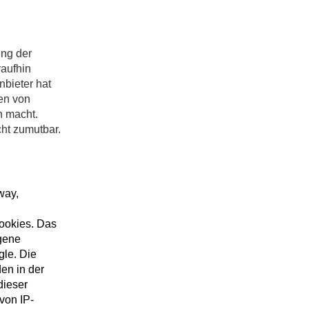
ung der
raufhin
nbieter hat
zen von
n macht.
cht zumutbar.
way,
Cookies. Das
ogene
gle. Die
en in der
dieser
von IP-