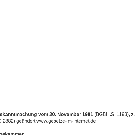
 Bekanntmachung vom 20. November 1981
(BGBl.I.S. 1193), z
S.2882) geändert
www.gesetze-im-internet.de
rztekammer