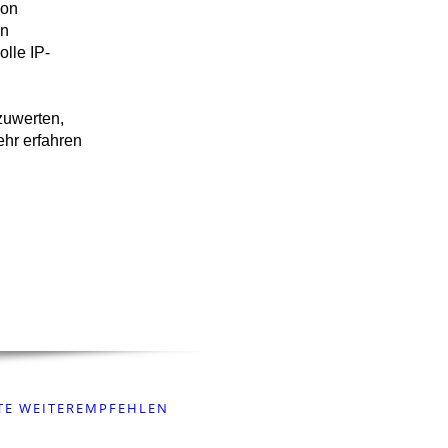
von
en
lle IP-
zuwerten,
ehr erfahren
TE WEITEREMPFEHLEN