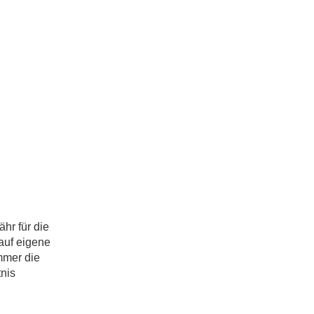
hr für die
 auf eigene
mmer die
tnis